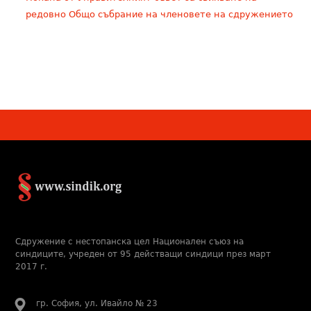
редовно Общо събрание на членовете на сдружението
Сдружение с нестопанска цел Национален съюз на
синдиците, учреден от 95 действащи синдици през март
2017 г.
гр. София, ул. Ивайло № 23