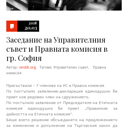
2018
20.03
Заседание на Управителния
съвет и Правната комисия в
гр. София
Автор:
sindik.org
Тагове:
Управителен съвет
,
Правна
комисия
Присъствали – 7 членове на УС и Правна комисия
По постъпило заявление-декларация единодушно бе
приет нов редовен член на сдружението.
По постъпило заявление от Председателя на Етичната
комисия единодушно бе приет „Правилник за
дейността на Етичната комисия”.
Беше взето решение обсъждането на предложението
за изменение и допълнение на Търговския закон да